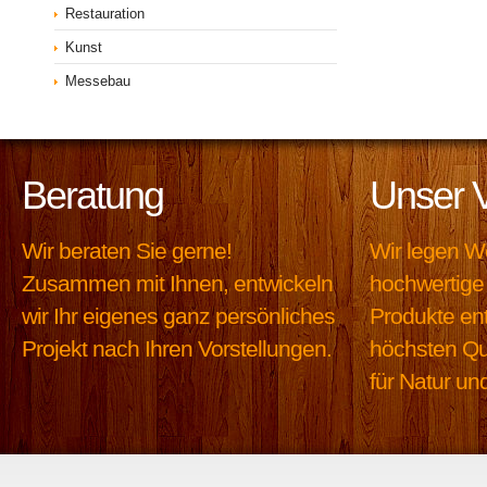
Restauration
Kunst
Messebau
Beratung
Unser 
Wir beraten Sie gerne!
Wir legen We
Zusammen mit Ihnen, entwickeln
hochwertige 
wir Ihr eigenes ganz persönliches
Produkte en
Projekt nach Ihren Vorstellungen.
höchsten Qu
für Natur u